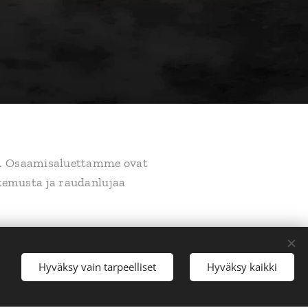
la. Osaamisaluettamme ovat
okemusta ja raudanlujaa
mme joustavasti, toiveitasi
Hyväksy vain tarpeelliset
Hyväksy kaikki