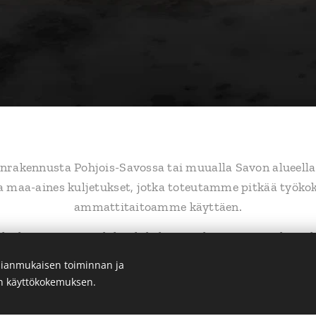
nrakennusta Pohjois-Savossa tai muualla Savon alueel
ja maa-aines kuljetukset, jotka toteutamme pitkää työk
ammattitaitoamme käyttäen.
velut tarjoamme kilpailukykyiseen hintaan. Työskentele
ja tarpeitasi tarkasti kuunnellen.
ianmukaisen toiminnan ja
en käyttökokemuksen.