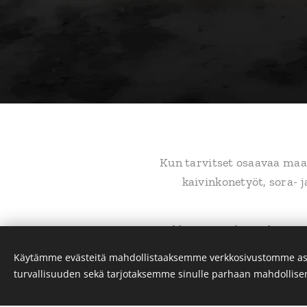
Kun tarvitset osaavaa maa
kaivinkonetyöt, sora- 
Kaikki maanrakennuksen pal
Käytämme evästeitä mahdollistaaksemme verkkosivustomme as
turvallisuuden sekä tarjotaksemme sinulle parhaan mahdollis